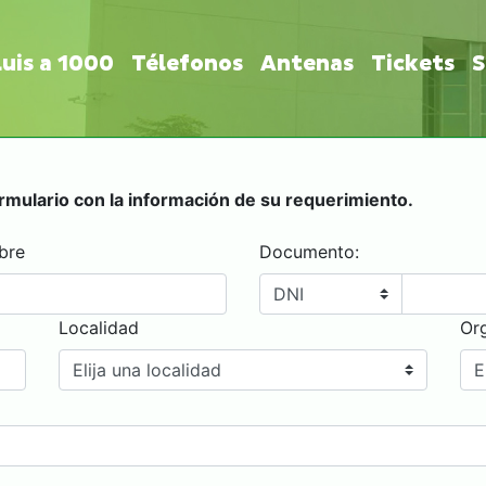
uis a 1000
Télefonos
Antenas
Tickets
S
ormulario con la información de su requerimiento.
bre
Documento:
Localidad
Or